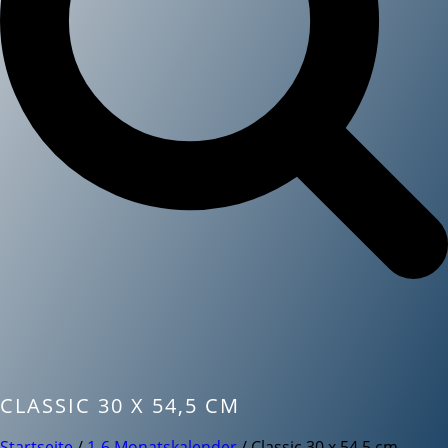
CLASSIC 30 X 54,5 CM
Startseite
/
1-6 Monatskalender
/ Classic 30 x 54,5 cm