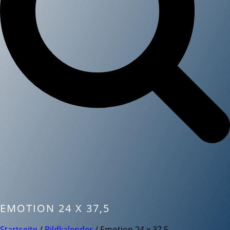
EMOTION 24 X 37,5
Startseite
/
Bildkalender
/ Emotion 24 x 37,5