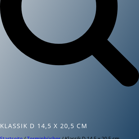
KLASSIK D 14,5 X 20,5 CM
Startseite
/
Terminbücher
/ Klassik D 14,5 x 20,5 cm