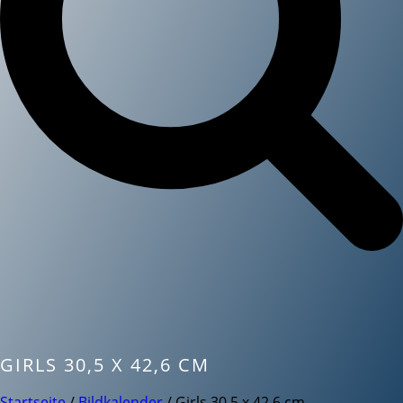
GIRLS 30,5 X 42,6 CM
Startseite
/
Bildkalender
/ Girls 30,5 x 42,6 cm