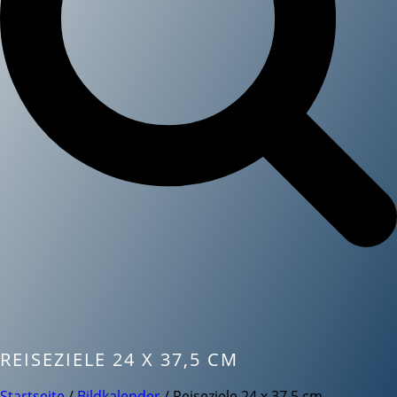
REISEZIELE 24 X 37,5 CM
Startseite
/
Bildkalender
/ Reiseziele 24 x 37,5 cm